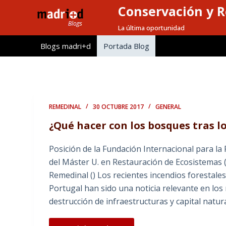
Conservación y R
S
a
La última oportunidad
l
Blogs madri+d
Portada Blog
t
a
r
a
l
REMEDINAL
30 OCTUBRE 2017
GENERAL
c
¿Qué hacer con los bosques tras l
o
n
Posición de la Fundación Internacional para la
t
del Máster U. en Restauración de Ecosistemas 
e
Remedinal () Los recientes incendios forestales
n
Portugal han sido una noticia relevante en los
i
destrucción de infraestructuras y capital natu
d
o