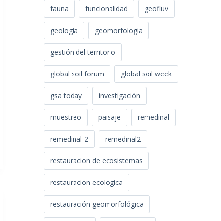
fauna
funcionalidad
geofluv
geología
geomorfologia
gestión del territorio
global soil forum
global soil week
gsa today
investigación
muestreo
paisaje
remedinal
remedinal-2
remedinal2
restauracion de ecosistemas
restauracion ecologica
restauración geomorfológica