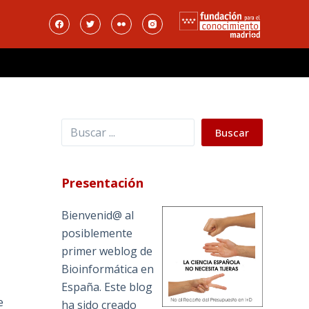
Buscar
Buscar
Presentación
Bienvenid@ al
posiblemente
primer weblog de
Bioinformática en
España. Este blog
e
ha sido creado