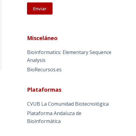
A
l
Misceláneo
t
e
Bioinformatics: Elementary Sequence
r
Analysis
n
BioRecursos.es
a
t
i
Plataformas
v
e
CVUB La Comunidad Biotecnológica
:
Plataforma Andaluza de
Bioinformática