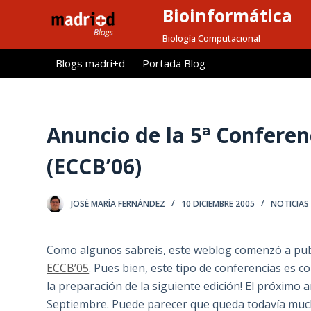
Bioinformática
S
a
Biología Computacional
l
Blogs madri+d
Portada Blog
t
a
r
a
Anuncio de la 5ª Confere
l
(ECCB’06)
c
o
n
JOSÉ MARÍA FERNÁNDEZ
10 DICIEMBRE 2005
NOTICIAS
t
e
Como algunos sabreis, este weblog comenzó a publ
n
ECCB’05
. Pues bien, este tipo de conferencias es 
i
la preparación de la siguiente edición! El próximo añ
d
Septiembre. Puede parecer que queda todavía much
o