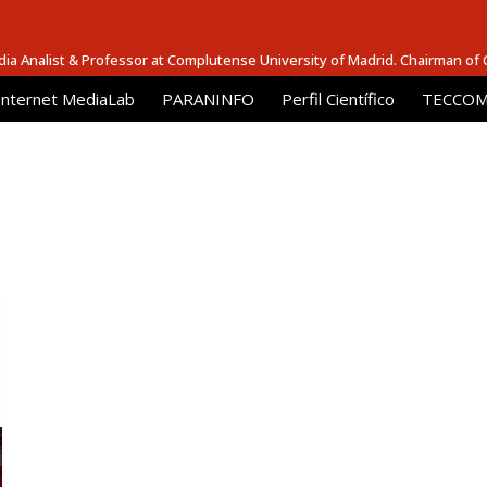
dia Analist & Professor at Complutense University of Madrid. Chairman of
Internet MediaLab
PARANINFO
Perfil Científico
TECCOM 