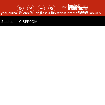
 Cyberjournalism Annual Congress & Director of Internet Media Lab-UCM.
Studies
CIBERCOM