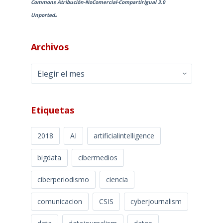
Commons Atribución-NoComercial-CompartirIgual 3.0
.
Unported
Archivos
Archivos
Etiquetas
2018
AI
artificialintelligence
bigdata
cibermedios
ciberperiodismo
ciencia
comunicacion
CSIS
cyberjournalism