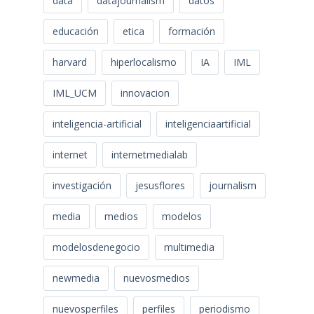
data
datajournalism
datos
educación
etica
formación
harvard
hiperlocalismo
IA
IML
IML_UCM
innovacion
inteligencia-artificial
inteligenciaartificial
internet
internetmedialab
investigación
jesusflores
journalism
media
medios
modelos
modelosdenegocio
multimedia
newmedia
nuevosmedios
nuevosperfiles
perfiles
periodismo