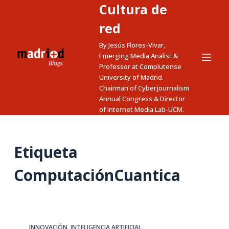
Cultura de
S
a
red
l
By Jesús Flores-Vivar,
t
Emerging Media Analist &
a
Professor at Complutense
University of Madrid.
r
Chairman of Cyberjournalism
a
Annual Congress & Director
l
of Internet Media Lab-UCM.
c
o
n
Etiqueta
t
ComputaciónCuantica
e
n
i
d
o
INNOVACIÓN
,
INTELIGENCIA ARTIFICIAL