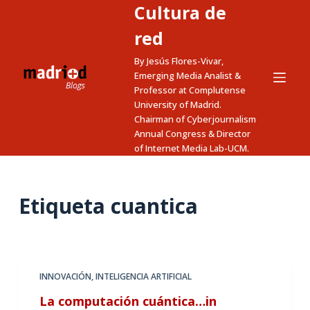
Cultura de
S
a
red
l
By Jesús Flores-Vivar,
t
Emerging Media Analist &
a
Professor at Complutense
University of Madrid.
r
Chairman of Cyberjournalism
a
Annual Congress & Director
l
of Internet Media Lab-UCM.
c
o
n
Etiqueta
cuantica
t
e
n
i
INNOVACIÓN
,
INTELIGENCIA ARTIFICIAL
d
La computación cuántica…in
o