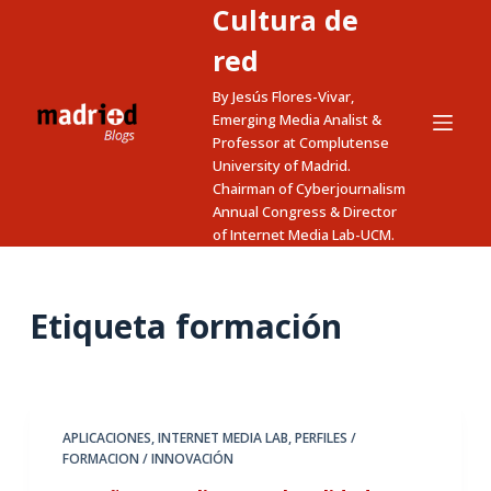
Cultura de
S
a
red
l
By Jesús Flores-Vivar,
t
Emerging Media Analist &
a
Professor at Complutense
University of Madrid.
r
Chairman of Cyberjournalism
a
Annual Congress & Director
l
of Internet Media Lab-UCM.
c
o
n
Etiqueta
formación
t
e
n
i
APLICACIONES
,
INTERNET MEDIA LAB
,
PERFILES /
d
FORMACION / INNOVACIÓN
o