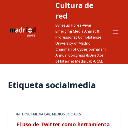
Cultura de
S
a
red
l
By Jesús Flores-Vivar,
t
Emerging Media Analist &
a
Professor at Complutense
University of Madrid.
r
Chairman of Cyberjournalism
a
Annual Congress & Director
l
of Internet Media Lab-UCM.
c
o
n
Etiqueta
socialmedia
t
e
n
i
INTERNET MEDIA LAB
,
MEDIOS SOCIALES
d
El uso de Twitter como herramienta
o