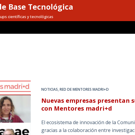
e Base Tecnológica
ups científicas y tecnológicas
NOTICIAS
,
RED DE MENTORES MADRI+D
Nuevas empresas presentan su
con Mentores madri+d
El ecosistema de innovación de la Comun
gracias a la colaboración entre investiga