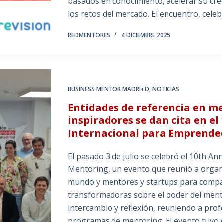
basados en conocimiento, acelerar su cre
los retos del mercado. El encuentro, cele
REDMENTORES
4 DICIEMBRE 2025
BUSINESS MENTOR MADRI+D
,
NOTICIAS
Entidades de referencia en m
inspiradores se dan cita en e
Internacional para Emprende
El pasado 3 de julio se celebró el 10th A
Mentoring, un evento que reunió a organi
mundo y mentores y startups para compar
transformadoras sobre el poder del ment
intercambio y reflexión, reuniendo a profe
programas de mentoring. El evento tuvo co