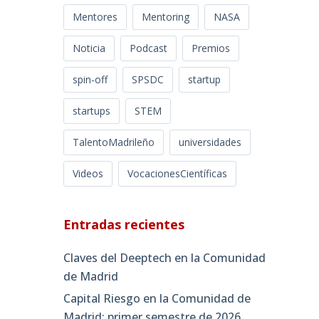
Mentores
Mentoring
NASA
Noticia
Podcast
Premios
spin-off
SPSDC
startup
startups
STEM
TalentoMadrileño
universidades
Videos
VocacionesCientíficas
Entradas recientes
Claves del Deeptech en la Comunidad
de Madrid
Capital Riesgo en la Comunidad de
Madrid: primer semestre de 2026