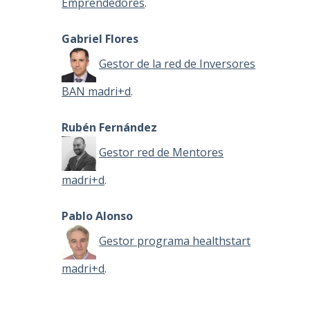
Emprendedores
.
Gabriel Flores
Gestor de la red de Inversores
BAN madri+d
.
Rubén Fernández
Gestor red de Mentores
madri+d
.
Pablo Alonso
Gestor programa healthstart
madri+d
.