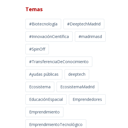
Temas
#Biotecnología
#DeeptechMadrid
#InnovaciónCientífica
#madrimasd
#SpinOff
#TransferenciaDeConocimiento
Ayudas públicas
deeptech
Ecosistema
EcosistemaMadrid
EducaciónEspacial
Emprendedores
Emprendimiento
EmprendimientoTecnológico