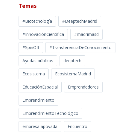
Temas
#Biotecnología
#DeeptechMadrid
#InnovaciónCientífica
#madrimasd
#SpinOff
#TransferenciaDeConocimiento
Ayudas públicas
deeptech
Ecosistema
EcosistemaMadrid
EducaciónEspacial
Emprendedores
Emprendimiento
EmprendimientoTecnológico
empresa apoyada
Encuentro