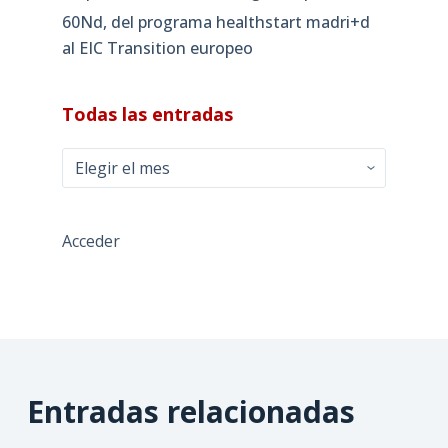
60Nd, del programa healthstart madri+d
al EIC Transition europeo
Todas las entradas
Todas
las
entradas
Acceder
Entradas relacionadas