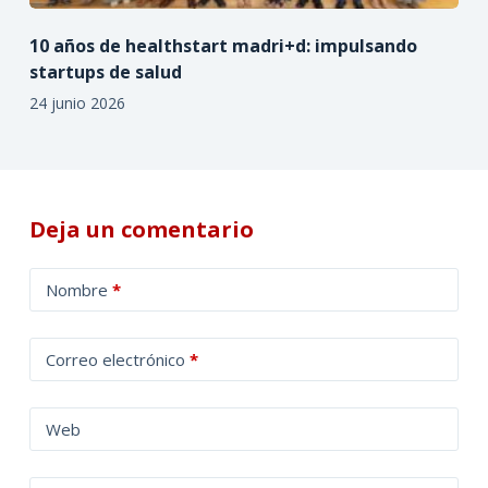
10 años de healthstart madri+d: impulsando
startups de salud
24 junio 2026
Deja un comentario
A
Nombre
*
l
t
Correo electrónico
*
e
r
n
Web
a
t