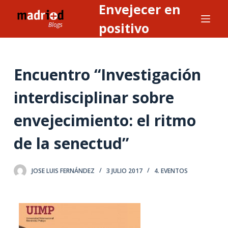
Envejecer en
S
a
positivo
l
t
a
Encuentro “Investigación
r
a
interdisciplinar sobre
l
envejecimiento: el ritmo
c
o
de la senectud”
n
t
e
JOSE LUIS FERNÁNDEZ
3 JULIO 2017
4. EVENTOS
n
i
d
o