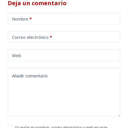
Deja un comentario
A
Nombre
*
l
t
Correo electrónico
*
e
r
n
Web
a
t
Añadir comentario
i
v
e
:
Guardar mi nombre, correo electrónico y web en este