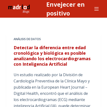
Envejecer en
S
a
positivo
l
t
a
r
ANÁLISIS DE DATOS
a
Detectar la diferencia entre edad
l
cronológica y biológica es posible
c
analizando los electrocardiogramas
o
con Inteligencia Artificial
n
t
Un estudio realizado por la División de
e
Cardiología Preventiva de la Clínica Mayo y
n
publicada en la European Heart Journal –
i
Digital Health, encontró que el análisis de
d
los electrocardiogramas (ECG) mediante
o
inteligencia Artificial (IA), puede determinar