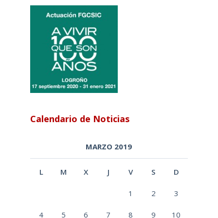
Calendario de Noticias
MARZO 2019
L
M
X
J
V
S
D
1
2
3
4
5
6
7
8
9
10