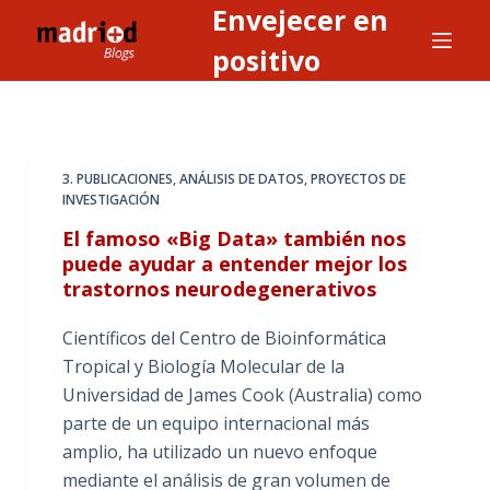
Envejecer en
S
a
positivo
l
t
a
r
3. PUBLICACIONES
,
ANÁLISIS DE DATOS
,
PROYECTOS DE
a
INVESTIGACIÓN
l
El famoso «Big Data» también nos
c
puede ayudar a entender mejor los
o
trastornos neurodegenerativos
n
t
Científicos del Centro de Bioinformática
e
Tropical y Biología Molecular de la
n
Universidad de James Cook (Australia) como
i
parte de un equipo internacional más
d
amplio, ha utilizado un nuevo enfoque
o
mediante el análisis de gran volumen de