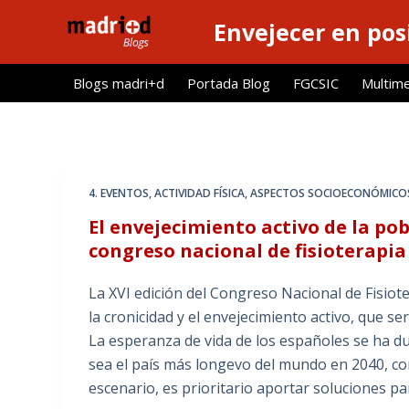
S
Envejecer en pos
a
l
Blogs madri+d
Portada Blog
FGCSIC
Multim
t
a
r
a
l
4. EVENTOS
,
ACTIVIDAD FÍSICA
,
ASPECTOS SOCIOECONÓMICO
c
El envejecimiento activo de la po
o
congreso nacional de fisioterapia
n
t
La XVI edición del Congreso Nacional de Fisio
e
la cronicidad y el envejecimiento activo, que se
n
La esperanza de vida de los españoles se ha d
i
sea el país más longevo del mundo en 2040, co
d
escenario, es prioritario aportar soluciones p
o