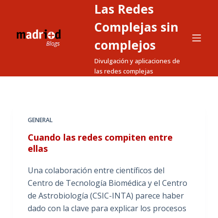
Las Redes
S
a
Complejas sin
l
complejos
t
Divulgación y aplicaciones de
a
las redes complejas
r
a
l
c
GENERAL
o
Cuando las redes compiten entre
n
ellas
t
e
Una colaboración entre científicos del
n
Centro de Tecnología Biomédica y el Centro
i
de Astrobiología (CSIC-INTA) parece haber
d
dado con la clave para explicar los procesos
o