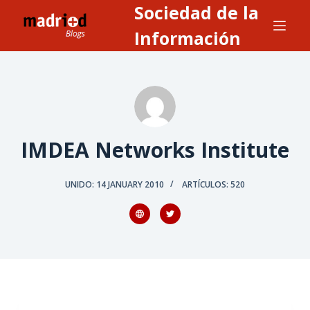
Sociedad de la
S
a
Información
l
t
a
r
a
l
IMDEA Networks Institute
c
o
UNIDO: 14 JANUARY 2010
ARTÍCULOS: 520
n
t
e
n
i
d
o