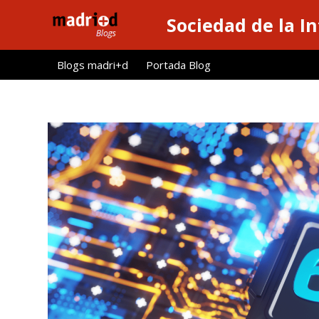
S
Sociedad de la I
a
l
Blogs madri+d
Portada Blog
t
a
r
a
l
c
o
n
t
e
n
i
d
o