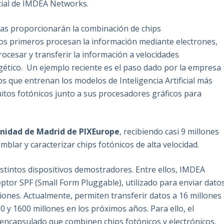
cial de IMDEA Networks.
 las proporcionarán la combinación de chips
 los primeros procesan la información mediante electrones,
rocesar y transferir la información a velocidades
tico. Un ejemplo reciente es el paso dado por la empresa
ps que entrenan los modelos de Inteligencia Artificial más
itos fotónicos junto a sus procesadores gráficos para
nidad de Madrid de PIXEurope
, recibiendo casi 9 millones
blar y caracterizar chips fotónicos de alta velocidad.
stintos dispositivos demostradores. Entre ellos, IMDEA
eptor SPF (Small Form Pluggable), utilizado para enviar dato
iones. Actualmente, permiten transferir datos a 16 millones
00 y 1600 millones en los próximos años. Para ello, el
 encapsulado que combinen chips fotónicos y electrónicos,