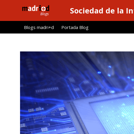
S
Sociedad de la I
a
l
Blogs madri+d
Portada Blog
t
a
r
a
l
c
o
n
t
e
n
i
d
o