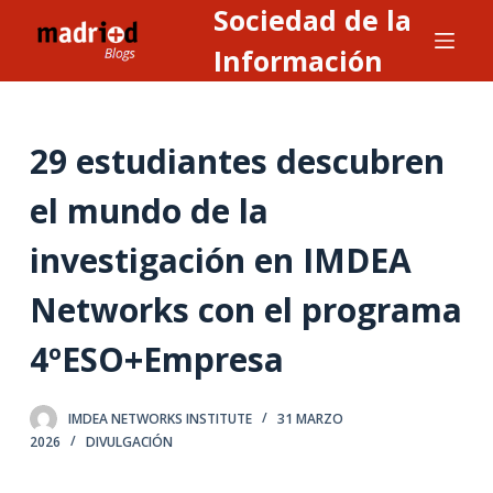
Sociedad de la
S
a
Información
l
t
a
29 estudiantes descubren
r
a
el mundo de la
l
investigación en IMDEA
c
o
Networks con el programa
n
t
4ºESO+Empresa
e
n
IMDEA NETWORKS INSTITUTE
31 MARZO
i
2026
DIVULGACIÓN
d
o