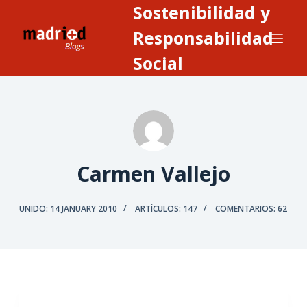
Sostenibilidad y
S
a
Responsabilidad
l
Social
t
a
r
a
l
c
Carmen Vallejo
o
n
UNIDO: 14 JANUARY 2010
ARTÍCULOS: 147
COMENTARIOS: 62
t
e
n
i
d
o