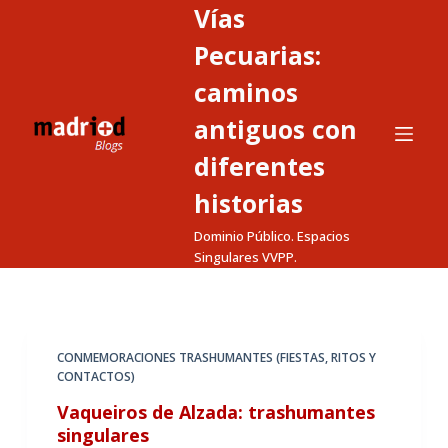
Vías
S
a
Pecuarias:
l
caminos
t
antiguos con
a
r
diferentes
a
historias
l
c
Dominio Público. Espacios
o
Singulares VVPP.
n
t
e
CONMEMORACIONES TRASHUMANTES (FIESTAS, RITOS Y
n
CONTACTOS)
i
Vaqueiros de Alzada: trashumantes
d
singulares
o