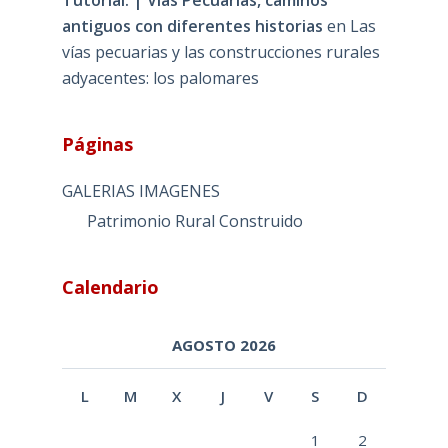
antiguos con diferentes historias
en
Las
vías pecuarias y las construcciones rurales
adyacentes: los palomares
Páginas
GALERIAS IMAGENES
Patrimonio Rural Construido
Calendario
AGOSTO 2026
L
M
X
J
V
S
D
1
2