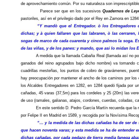
de aprovechamiento común. Por su naturaleza son imprescriptibl
Parece ser que en los sucesivos
Quadernos de Le
pastoriles, así en el privilegio dado por el Rey en Zamora en 1284
“Y mandò que el Entregador. ò los Entregadores q
dichas; y à quien fallaren que las labraren, ò las cerraren
sogas de marco de cada cuarenta y cinco palmos la soga. E
de las viñas, y de los panes: y mando, que asi lo midan los 
A medida que la llamada Cabaña Real (llamada así no por
ganados del reino agrupados bajo dicho nombre) va tomando cu
cuadrillas mesteñas, los puntos de cobro de gravámenes, puen
hay preocupación por mantener el ancho de los caminos por los
los Alcaldes Entregadores en 1282, en 1284 quedó fijada por un
cañadas, 45 varas (37,5m) para los cordeles y 25 (20m) las ver
de uso (ramales, galianas, atajos, cordones, cuerdas, coladas, ca
En este sentido D. Pedro García Martín recuerda que la no
por Felipe II en Madrid en 1589, y recogida por
la Novísima Recop
“… y la medida de las dichas cañadas ha de ser de
que hacen noventa varas; y esta medida se ha de entender e
dichas cañadas, por cada pedazo de tierra media fanega aba