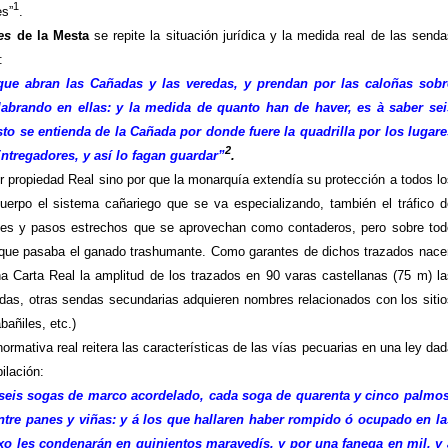
1
es”
.
yes
de
la Mesta
se repite la situación jurídica y la medida real de las senda
:
ue abran las Cañadas y las veredas, y prendan por las caloñas sobr
, labrando en ellas: y la medida de quanto han de haver, es à saber sei
sto se entienda de
la Cañada
por donde fuere la quadrilla por los lugare
2
Entregadores, y así lo fagan guardar”
.
 propiedad Real sino por que la monarquía extendía su protección a todos lo
erpo el sistema cañariego que se va especializando, también el tráfico d
tes y pasos estrechos que se aprovechan como contaderos, pero sobre tod
 que pasaba el ganado trashumante. Como garantes de dichos trazados nace
a Carta Real la amplitud de los trazados en 90 varas castellanas (
75 m
) l
edas, otras sendas secundarias adquieren nombres relacionados con los sitio
bañiles, etc.)
rmativa real reitera las características de las vías pecuarias en una ley da
ilación
:
 seis sogas de marco acordelado, cada soga de quarenta y cinco palmos
ntre panes y viñas: y á los que hallaren haber rompido ó ocupado en la
xo les condenarán en quinientos maravedís, y por una fanega en mil, y 