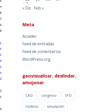
s
n
« Dic
Feb »
l
V
Meta
e
al
Acceder
y
Feed de entradas
r
Feed de comentarios
s
WordPress.org
e
s
mo
geovisualizar, deslindar,
d
amojonar
)
CAD
congreso
EFD
s
molinos
simulación
a