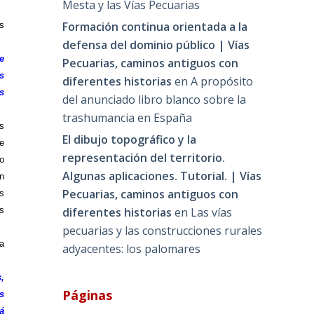
Mesta y las Vías Pecuarias
Formación continua orientada a la
s
defensa del dominio público | Vías
e
Pecuarias, caminos antiguos con
s
diferentes historias
en
A propósito
s
del anunciado libro blanco sobre la
trashumancia en España
s
El dibujo topográfico y la
e
representación del territorio.
o
Algunas aplicaciones. Tutorial. | Vías
n
Pecuarias, caminos antiguos con
as
diferentes historias
en
Las vías
s
pecuarias y las construcciones rurales
da
adyacentes: los palomares
,
Páginas
s
á