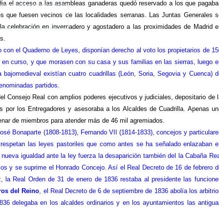
a el acceso a las asambleas ganaderas quedó reservado a los que pagaba
es que fuesen vecinos de las localidades serranas. Las Juntas Generales s
la celebración en invernadero y agostadero a las proximidades de Madrid e
s.
con el Quaderno de Leyes, disponían derecho al voto los propietarios de 15
en curso, y que morasen con su casa y sus familias en las sierras, luego e
a
bajomedieval existían cuatro cuadrillas (León, Soria, Segovia y Cuenca) d
enominadas partidos.
 Consejo Real con amplios poderes ejecutivos y judiciales, depositario de l
dos por los Entregadores y asesoraba a los Alcaldes de Cuadrilla. Apenas un
ntenar de miembros para atender más de 46 mil agremiados.
José Bonaparte (1808-1813), Fernando VII (1814-1833), concejos y particulare
e respetan las leyes pastoriles que como antes se ha señalado enlazaban e
a nueva igualdad ante la ley fuerza la desaparición también del
la Cabaña Rea
os y se suprime el Honrado Concejo. Así el Real Decreto de 16 de febrero d
z,
la Real Orden
de 31 de enero de 1836 restaba al presidente las funcione
os del Reino
, el Real Decreto de 6 de septiembre de 1836 abolía los arbitri
6 delegaba en los alcaldes ordinarios y en los ayuntamientos las antigua