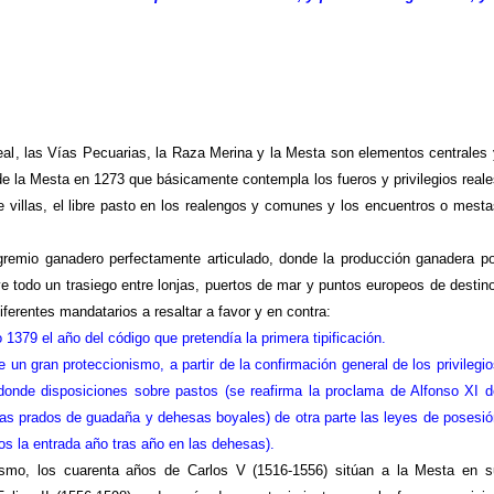
.
eal
, las Vías Pecuarias,
la Raza Merina
y
la Mesta
son elementos centrales 
 de
la Mesta
en 1273 que básicamente contempla los fueros y privilegios reale
e villas, el libre pasto en los realengos y comunes y los encuentros o mesta
remio ganadero perfectamente articulado, donde la producción ganadera po
ye todo un trasiego entre lonjas, puertos de mar y puntos europeos de destin
iferentes mandatarios a resaltar a favor y en contra:
9 el año del código que pretendía la primera tipificación.
an proteccionismo, a partir de la confirmación general de los privilegio
onde disposiciones sobre pastos (se reafirma la proclama de Alfonso XI d
rtas prados de guadaña y dehesas boyales) de otra parte las leyes de posesió
s la entrada año tras año en las dehesas).
ismo, los cuarenta años de Carlos V (1516-1556) sitúan a
la Mesta
en s