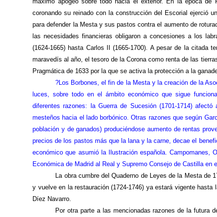
máximo apogeo sobre todo hacia el exterior. En la época de F
coronando su reinado con la construcción del Escorial ejerció un
para defender
la Mesta
y sus pastos contra el aumento de roturac
las necesidades financieras obligaron a concesiones a los labra
(1624-1665) hasta Carlos II (1665-1700). A pesar de la citada te
maravedís al año, el tesoro de
la Corona
como renta de las tierra
Pragmática
de 1633 por la que se activa la protección a la ganade
?Los Borbones, el fin de
la Mesta
y la creación de
la Aso
luces, sobre todo en el ámbito económico que sigue funcion
diferentes razones:
la Guerra
de Sucesión (1701-1714) afectó a
mesteños hacia el lado borbónico. Otras razones que según Garc
población y de ganados) produciéndose aumento de rentas proven
precios de los pastos más que la lana y la carne, decae el benefic
económico que asumió
la Ilustración
española. Campomanes, Olav
Económica
de Madrid al Real y Supremo Consejo de Castilla en e
La obra cumbre del Quaderno de Leyes de
la Mesta
de 17
y vuelve en la restauración (1724-1746) ya estará vigente hasta l
Díez Navarro.
Por otra parte a las mencionadas razones de la futura