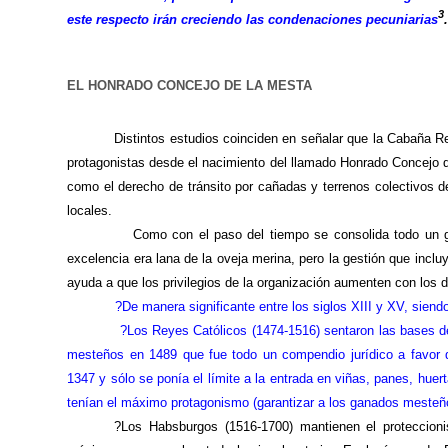
3
este respecto irán creciendo las condenaciones pecuniarias
EL HONRADO CONCEJO DE LA MESTA
Distintos estudios coinciden en señalar que
la Cabaña R
protagonistas desde el nacimiento del llamado Honrado Concejo
como el derecho de tránsito por cañadas y terrenos colectivos d
locales.
Como con el paso del tiempo se consolida todo un g
excelencia era lana de la oveja merina, pero la gestión que inclu
ayuda a que los privilegios de la organización aumenten con los d
?De manera significante entre los siglos XIII y XV, siendo 137
?Los Reyes Católicos (1474-1516) sentaron las bases de un gr
mesteños en 1489 que fue todo un compendio jurídico a favor d
1347 y sólo se ponía el límite a la entrada en viñas, panes, hue
tenían el máximo protagonismo (garantizar a los ganados mesteño
?Los Habsburgos (1516-1700) mantienen el proteccion