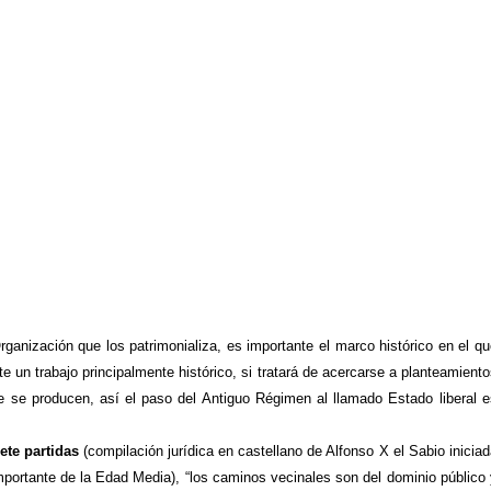
Organización
que los patrimonializa, es importante el marco histórico en el q
 un trabajo principalmente histórico, si tratará de acercarse a planteamient
ue se producen, así el paso del Antiguo Régimen al llamado Estado liberal e
iete partidas
(compilación jurídica en castellano de Alfonso X el Sabio inicia
importante de
la Edad Media
), “los caminos vecinales son del dominio público