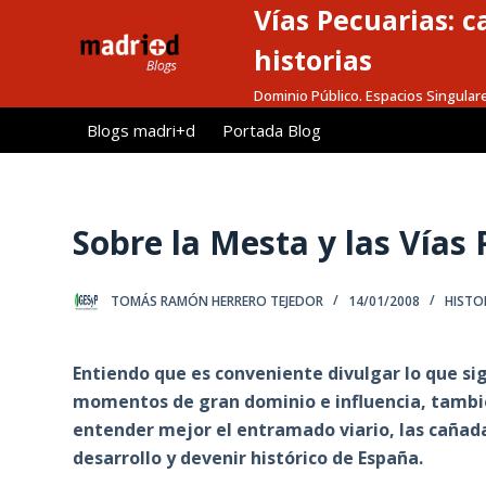
Vías Pecuarias: 
S
a
historias
l
Dominio Público. Espacios Singular
t
Blogs madri+d
Portada Blog
a
r
a
l
Sobre la Mesta y las Vías
c
o
TOMÁS RAMÓN HERRERO TEJEDOR
14/01/2008
HISTO
n
t
e
Entiendo que es conveniente divulgar lo que si
n
momentos de gran dominio e influencia, también
i
entender mejor el entramado viario, las cañadas
d
desarrollo y devenir histórico de España.
o