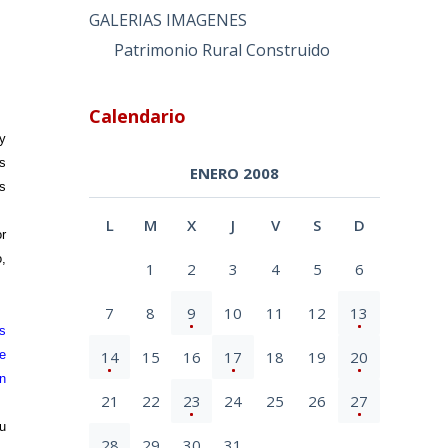
GALERIAS IMAGENES
Patrimonio Rural Construido
Calendario
y
s
ENERO 2008
s
L
M
X
J
V
S
D
r
o,
1
2
3
4
5
6
7
8
9
10
11
12
13
s
14
15
16
17
18
19
20
e
n
21
22
23
24
25
26
27
u
28
29
30
31