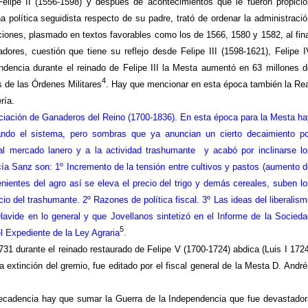
elipe II (1556-1598) y después de acontecimientos que le fueron propicio
a política seguidista respecto de su padre, trató de ordenar la administració
iones, plasmado en textos favorables como los de 1566, 1580 y 1582, al fina
dores, cuestión que tiene su reflejo desde Felipe III (1598-1621), Felipe I
ndencia durante el reinado de Felipe III
la Mesta
aumentó en 63 millones d
4
s de las Órdenes Militares
. Hay que mencionar en esta época también
la Re
ría.
ciación
de Ganaderos del Reino (1700-1836). En esta época para
la Mesta
ha
ando el sistema, pero sombras que ya anuncian un cierto decaimiento po
l mercado lanero y a la actividad trashumante
y acabó por inclinarse lo
ía Sanz son: 1º Incremento de la tensión entre cultivos y pastos (aumento d
ientes del agro así se eleva el precio del trigo y demás cereales, suben lo
io del trashumante. 2º Razones de política fiscal. 3º Las ideas del liberalis
ide en lo general y que Jovellanos sintetizó en el Informe de
la Socieda
5
l Expediente de la Ley Agraria
.
31 durante el reinado restaurado de Felipe V (1700-1724) abdica (Luis I 1724
a extinción del gremio, fue editado por el fiscal general de
la Mesta D.
André
 decadencia hay que sumar
la Guerra
de
la Independencia
que fue devastador