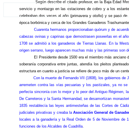
Según describe el citado profesor, en
la Baja Edad
Medi
servicio y montazgo en las estaciones de cobro y a los estant
celebraban dos veces al año (primavera y otoño) y se pasó de 
época borbónica y cerca de los Grandes Ganaderos Trashumante
Cuarenta hermanos proporcionaban quórum y de acuerdo 
cabezas ovinas y caprinas que demostrasen poseerlas en el año 
1708 se admitió a los ganaderos de Tierras Llanas. En
la Mest
origen serrano, luego aparecen muchas más y las primeras son d
El Presidente desde 1500 era el miembro más anciano del
soberanía corporativa entre juntas, atendía los pleitos plantea
estructura en cuanto a justicia se refiere de poco más de un ce
Con la muerte de Fernando VII (1808), los gobiernos de 
arremeten contra las vías pecuarias y los pastizales, ya no s
perfecta sincronía con lo mejor y lo peor del Antiguo Régimen, l
De Carreteros y
la Santa Hermandad
, se desamortizan monasteri
1835 restablecía las leyes antimesteñas de las Cortes de Cádi
judiciales privativas y creaba
la
Asociación General
de Ganader
locales a la ganadería y
la Real Orden
de 5 de Noviembre de 183
funciones de los Alcaldes de Cuadrilla
.