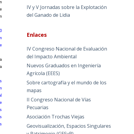
n
IV y V Jornadas sobre la Explotación
e
del Ganado de Lidia
n
0
Enlaces
n
e
IV Congreso Nacional de Evaluación
del Impacto Ambiental
a
Nuevos Graduados en Ingeniería
a
Agrícola (EEES)
s
Sobre cartografía y el mundo de los
n
mapas
l
II Congreso Nacional de Vías
e
Pecuarias
s
Asociación Trochas Viejas
os
s
Geovisualización, Espacios Singulares
y Patrimonio (GESyP)