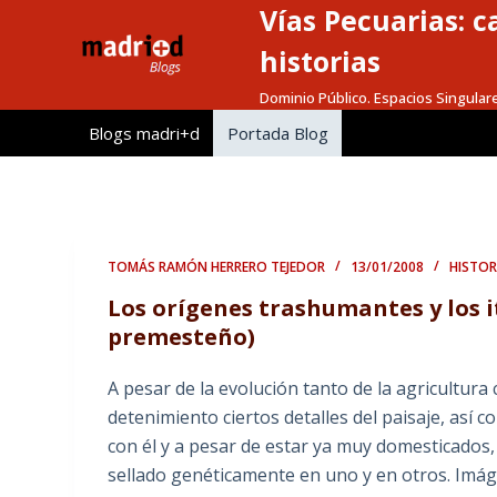
Vías Pecuarias: 
S
a
historias
l
Dominio Público. Espacios Singular
t
Blogs madri+d
Portada Blog
a
r
a
l
c
TOMÁS RAMÓN HERRERO TEJEDOR
13/01/2008
HISTOR
o
Los orígenes trashumantes y los i
n
premesteño)
t
e
A pesar de la evolución tanto de la agricultu
n
detenimiento ciertos detalles del paisaje, así
i
con él y a pesar de estar ya muy domesticados
d
sellado genéticamente en uno y en otros. Imá
o