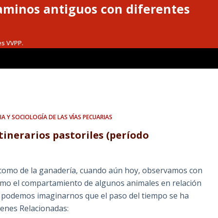
caminos antiguos con diferentes
es VVPP.
IA Y SOCIOLOGÍA DE LAS VÍAS PECUARIAS
tinerarios pastoriles (período
ra como de la ganadería, cuando aún hoy, observamos con
 como el compartamiento de algunos animales en relación
, podemos imaginarnos que el paso del tiempo se ha
genes Relacionadas: