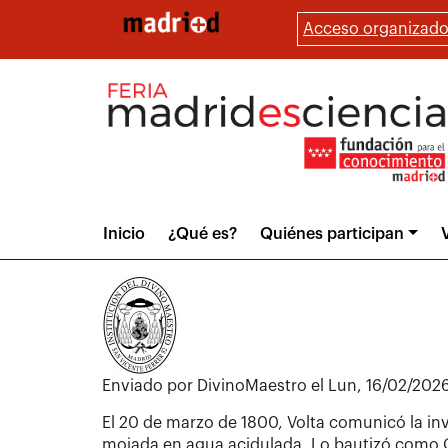
Pasar
Acceso organizado
al
contenido
principal
Main
Inicio
¿Qué es?
Quiénes participan
V
menu
Enviado por
DivinoMaestro
el
Lun, 16/02/2026
El 20 de marzo de 1800, Volta comunicó la inv
mojada en agua acidulada. Lo bautizó como Órg