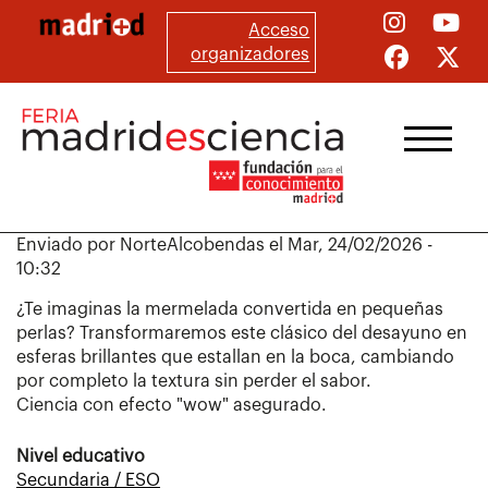
Pasar
Acceso
al
organizadores
contenido
principal
Enviado por
NorteAlcobendas
el
Mar, 24/02/2026 -
10:32
¿Te imaginas la mermelada convertida en pequeñas
perlas? Transformaremos este clásico del desayuno en
esferas brillantes que estallan en la boca, cambiando
por completo la textura sin perder el sabor.
Ciencia con efecto "wow" asegurado.
Nivel educativo
Secundaria / ESO