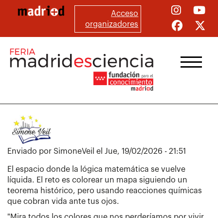
Pasar
Acceso
al
organizadores
contenido
principal
Enviado por
SimoneVeil
el
Jue, 19/02/2026 - 21:51
El espacio donde la lógica matemática se vuelve
líquida. El reto es colorear un mapa siguiendo un
teorema histórico, pero usando reacciones químicas
que cobran vida ante tus ojos.
"Mira todos los colores que nos perderíamos por vivir