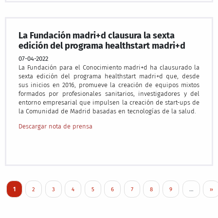
La Fundación madri+d clausura la sexta
edición del programa healthstart madri+d
07-04-2022
La Fundación para el Conocimiento madri+d ha clausurado la
sexta edición del programa healthstart madri+d que, desde
sus inicios en 2016, promueve la creación de equipos mixtos
formados por profesionales sanitarios, investigadores y del
entorno empresarial que impulsen la creación de start-ups de
la Comunidad de Madrid basadas en tecnologías de la salud.
Descargar nota de prensa
Pagination
Current page
Page
Page
Page
Page
Page
Page
Page
Page
Nex
1
2
3
4
5
6
7
8
9
…
››