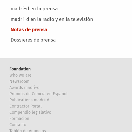
Main menu
madri+d en la prensa
madri+d en la radio y en la televisión
Notas de prensa
Dossieres de prensa
Foundation
Who we are
Newsroom
Awards madri+d
Premios de Ciencia en Español
Publications madri+d
Contractor Portal
Compendio legislativo
Formación
Contacto
Tablón de Anuncios