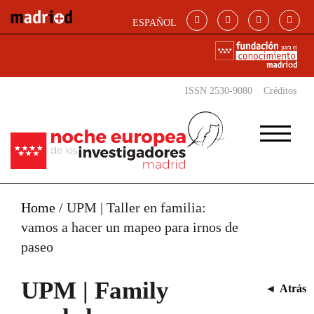
Skip to main content
ESPAÑOL
ISSN 2530-9080
Créditos
Home
/
UPM | Taller en familia:
vamos a hacer un mapeo para irnos de
paseo
UPM | Family
◄
Atrás