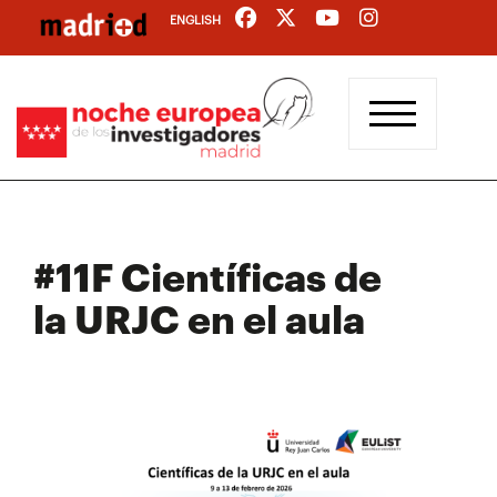
Pasar
ENGLISH
al
contenido
principal
#11F Científicas de
la URJC en el aula