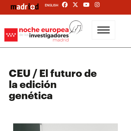
Pasar
ENGLISH
al
contenido
principal
CEU / El futuro de
la edición
genética