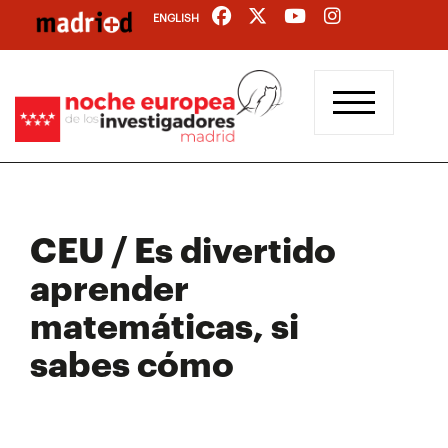
Pasar
ENGLISH
al
contenido
principal
CEU / Es divertido
aprender
matemáticas, si
sabes cómo