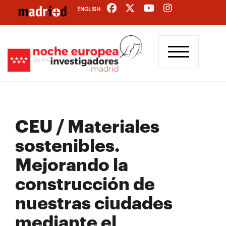
Pasar
ENGLISH
al
contenido
principal
CEU / Materiales
sostenibles.
Mejorando la
construcción de
nuestras ciudades
mediante el