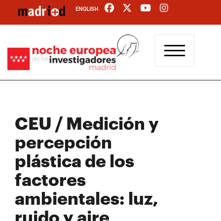
Pasar
ENGLISH
al
contenido
principal
CEU / Medición y
percepción
plástica de los
factores
ambientales: luz,
ruido y aire