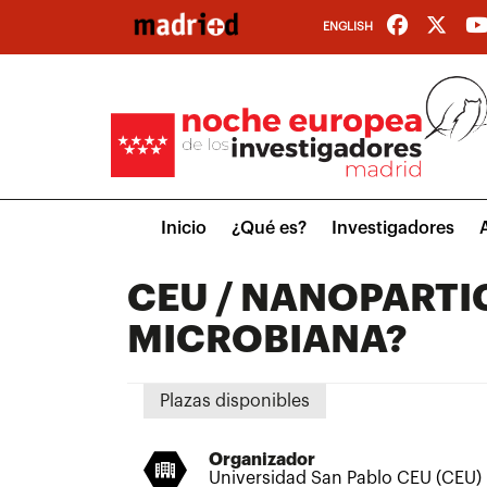
Pasar
ENGLISH
al
contenido
principal
Main
Inicio
¿Qué es?
Investigadores
menu
CEU / NANOPARTIC
MICROBIANA?
Plazas disponibles
Organizador
Universidad San Pablo CEU (CEU)