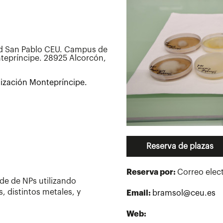
ad San Pablo CEU. Campus de
tepríncipe. 28925 Alcorcón,
ización Montepríncipe.
Reserva de plazas
Reserva por:
Correo elec
rde de NPs utilizando
, distintos metales, y
Email:
bramsol@ceu.es​
Web: