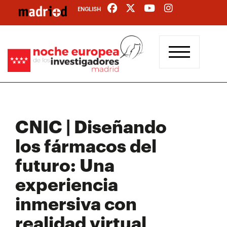
Pasar
ENGLISH
al
contenido
principal
CNIC | Diseñando
los fármacos del
futuro: Una
experiencia
inmersiva con
realidad virtual