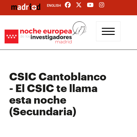
Pasar
ENGLISH
al
contenido
principal
CSIC Cantoblanco
- El CSIC te llama
esta noche
(Secundaria)