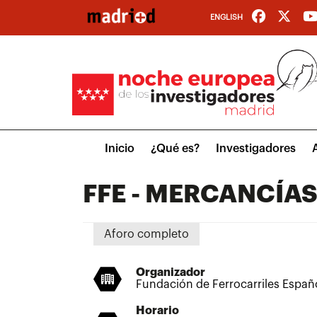
Pasar
ENGLISH
al
contenido
principal
Main
Inicio
¿Qué es?
Investigadores
menu
FFE - MERCANCÍAS
Aforo completo
Organizador
Fundación de Ferrocarriles Españo
Horario