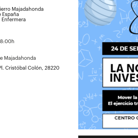
 Hierro Majadahonda
e España
n Enfermera
 18:00h
de Majadahonda
l. Cristóbal Colón, 28220