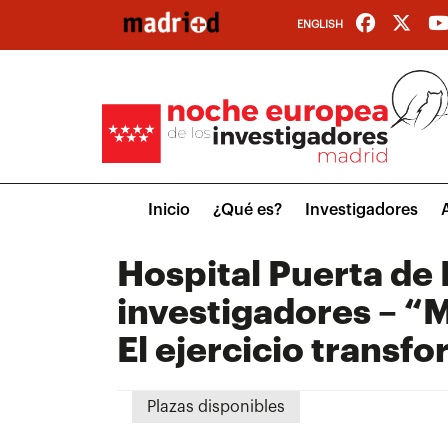
Pasar
ENGLISH
al
contenido
principal
Main
Inicio
¿Qué es?
Investigadores
menu
Hospital Puerta de 
investigadores – “M
El ejercicio transfo
Plazas disponibles