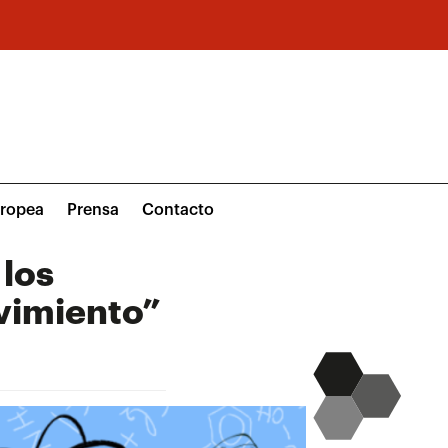
uropea
Prensa
Contacto
 los
ovimiento”