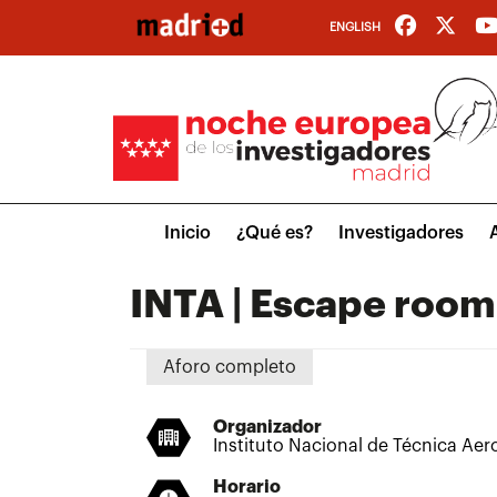
Pasar
ENGLISH
al
contenido
principal
Main
Inicio
¿Qué es?
Investigadores
menu
INTA | Escape roo
Aforo completo
Organizador
Instituto Nacional de Técnica Aer
Horario