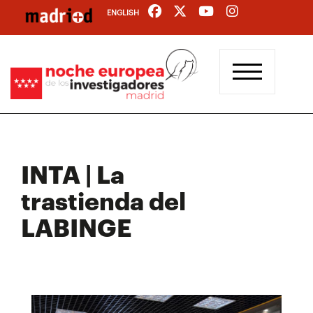
Pasar
ENGLISH
al
contenido
principal
INTA | La
trastienda del
LABINGE