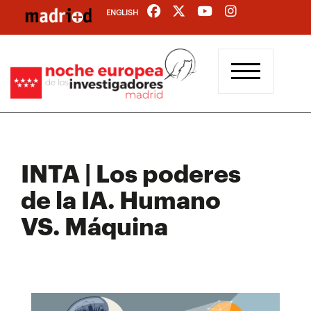
Pasar
ENGLISH
al
contenido
principal
INTA | Los poderes
de la IA. Humano
VS. Máquina