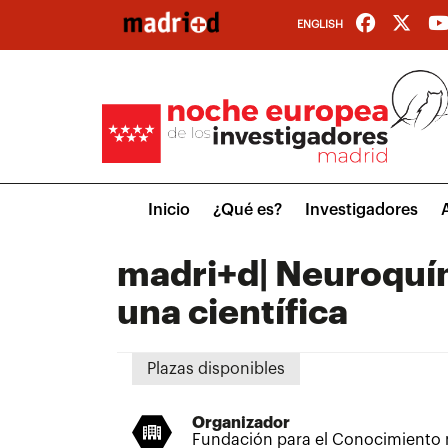
Pasar
ENGLISH
al
contenido
principal
Main
Inicio
¿Qué es?
Investigadores
menu
madri+d| Neuroquím
una científica
Plazas disponibles
Organizador
Fundación para el Conocimiento