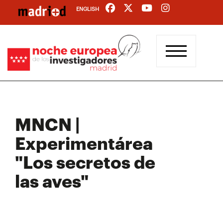
Pasar
ENGLISH
al
contenido
principal
MNCN |
Experimentárea
"Los secretos de
las aves"