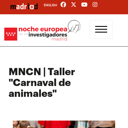
Pasar
ENGLISH
al
contenido
principal
MNCN | Taller
"Carnaval de
animales"