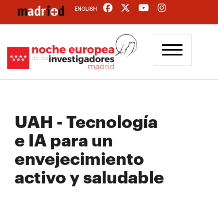
Pasar
ENGLISH
al
contenido
principal
UAH - Tecnología
e IA para un
envejecimiento
activo y saludable