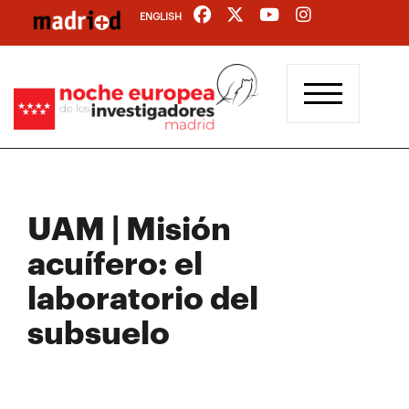
Pasar
ENGLISH
al
contenido
principal
UAM | Misión
acuífero: el
laboratorio del
subsuelo