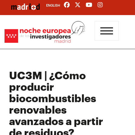
Pasar
ENGLISH
al
contenido
principal
UC3M | ¿Cómo
producir
biocombustibles
renovables
avanzados a partir
de residuos?