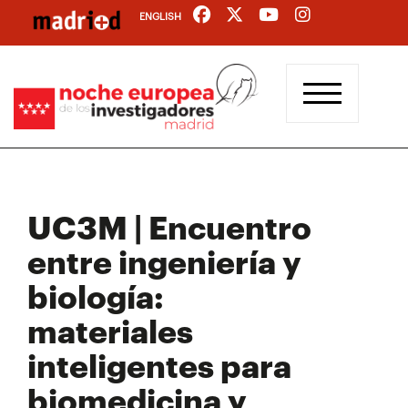
Pasar
ENGLISH
al
contenido
principal
UC3M | Encuentro
entre ingeniería y
biología:
materiales
inteligentes para
biomedicina y